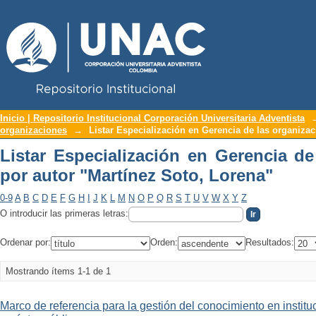
Repositorio Institucional UNAC
Listar Especialización en Gerencia de 
Inicio | Repositorio Institucional Corporación Universitaria Adventista
organizaciones
→
Listar Especialización en Gerencia de las organizac
Lorena"
Listar Especialización en Gerencia de
por autor "Martínez Soto, Lorena"
0-9
A
B
C
D
E
F
G
H
I
J
K
L
M
N
O
P
Q
R
S
T
U
V
W
X
Y
Z
O introducir las primeras letras:
Ordenar por:
Orden:
Resultados:
Mostrando ítems 1-1 de 1
Marco de referencia para la gestión del conocimiento en instit