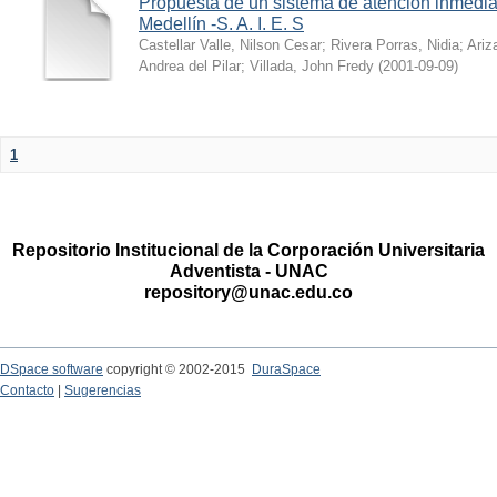
Propuesta de un sistema de atención inmedia
Medellín -S. A. I. E. S
Castellar Valle, Nilson Cesar
;
Rivera Porras, Nidia
;
Ariz
Andrea del Pilar
;
Villada, John Fredy
(
2001-09-09
)
1
Repositorio Institucional de la Corporación Universitaria
Adventista - UNAC
repository@unac.edu.co
DSpace software
copyright © 2002-2015
DuraSpace
Contacto
|
Sugerencias