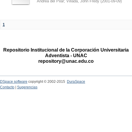
Andrea del Pilar
;
Villada, John Fredy
(
2001-09-09
)
1
Repositorio Institucional de la Corporación Universitaria
Adventista - UNAC
repository@unac.edu.co
DSpace software
copyright © 2002-2015
DuraSpace
Contacto
|
Sugerencias