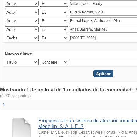
Nuevos filtros:
Mostrando 1 de un total de 1 resultados de la comunidad: P
(0.001 segundos)
1
Propuesta de un sistema de atención inmedia
Medellín -S. A. I. E. S
Castellar Valle, Nilson Cesar
;
Rivera Porras, Nidia
;
Ariz