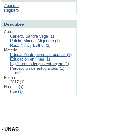
Acceder
Registro
Descubre
Autor
Carrero, Sandra Vega (1)
Pulido, Manuel Alejandro (1)
Ruiz, Nancy Esther (1)
Materia
Educación de personas adultas (1)
Educación en línea (1)
Inglés como lengua extranjera (1)
Percepción de estudiantes; (1)
... más
Fecha
2017 (1)
Has File(s)
true (1)
ta - UNAC