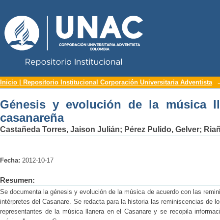
Repositorio Institucional UNAC
Génesis y evolución de la música llane
Inicio | Repositorio Institucional Corporación Universitaria Adventista
Génesis y evolución de la música ll
casanareña
Castañeda Torres, Jaison Julián
;
Pérez Pulido, Gelver
;
Ria
Fecha:
2012-10-17
Resumen:
Se documenta la génesis y evolución de la música de acuerdo con las remini
intérpretes del Casanare. Se redacta para la historia las reminiscencias de 
representantes de la música llanera en el Casanare y se recopila informac