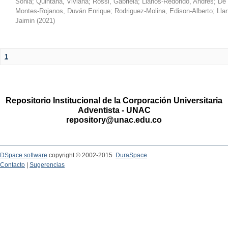
Sonia
;
Quintana, Viviana
;
Rossi, Gabriela
;
Llanos-Redondo, Andrés
;
De 
Montes-Rojanos, Duván Enrique
;
Rodriguez-Molina, Edison-Alberto
;
Lla
Jaimin
(
2021
)
1
Repositorio Institucional de la Corporación Universitaria
Adventista - UNAC
repository@unac.edu.co
DSpace software
copyright © 2002-2015
DuraSpace
Contacto
|
Sugerencias