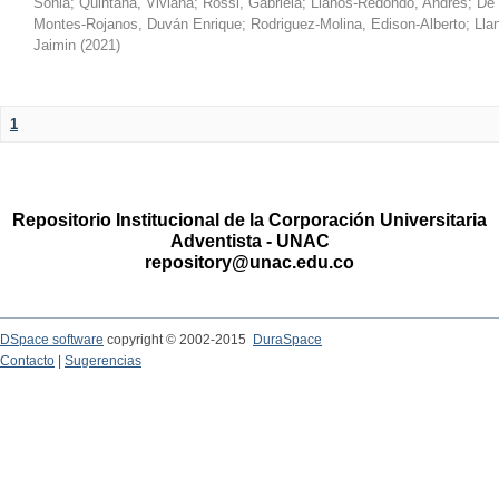
Sonia
;
Quintana, Viviana
;
Rossi, Gabriela
;
Llanos-Redondo, Andrés
;
De 
Montes-Rojanos, Duván Enrique
;
Rodriguez-Molina, Edison-Alberto
;
Lla
Jaimin
(
2021
)
1
Repositorio Institucional de la Corporación Universitaria
Adventista - UNAC
repository@unac.edu.co
DSpace software
copyright © 2002-2015
DuraSpace
Contacto
|
Sugerencias