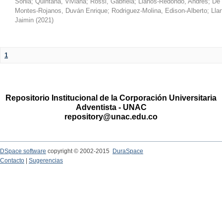
Sonia
;
Quintana, Viviana
;
Rossi, Gabriela
;
Llanos-Redondo, Andrés
;
De 
Montes-Rojanos, Duván Enrique
;
Rodriguez-Molina, Edison-Alberto
;
Lla
Jaimin
(
2021
)
1
Repositorio Institucional de la Corporación Universitaria
Adventista - UNAC
repository@unac.edu.co
DSpace software
copyright © 2002-2015
DuraSpace
Contacto
|
Sugerencias