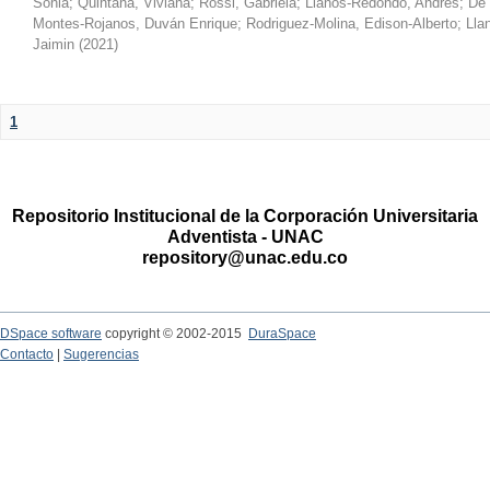
Sonia
;
Quintana, Viviana
;
Rossi, Gabriela
;
Llanos-Redondo, Andrés
;
De 
Montes-Rojanos, Duván Enrique
;
Rodriguez-Molina, Edison-Alberto
;
Lla
Jaimin
(
2021
)
1
Repositorio Institucional de la Corporación Universitaria
Adventista - UNAC
repository@unac.edu.co
DSpace software
copyright © 2002-2015
DuraSpace
Contacto
|
Sugerencias