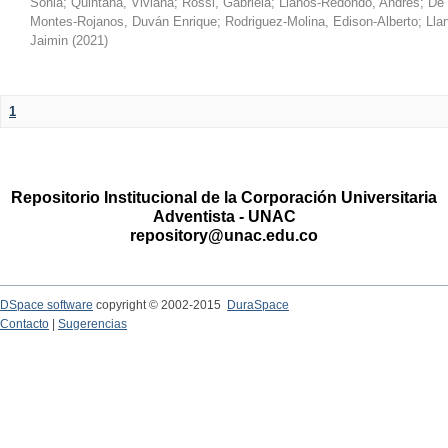
Sonia
;
Quintana, Viviana
;
Rossi, Gabriela
;
Llanos-Redondo, Andrés
;
De 
Montes-Rojanos, Duván Enrique
;
Rodriguez-Molina, Edison-Alberto
;
Lla
Jaimin
(
2021
)
1
Repositorio Institucional de la Corporación Universitaria
Adventista - UNAC
repository@unac.edu.co
DSpace software
copyright © 2002-2015
DuraSpace
Contacto
|
Sugerencias