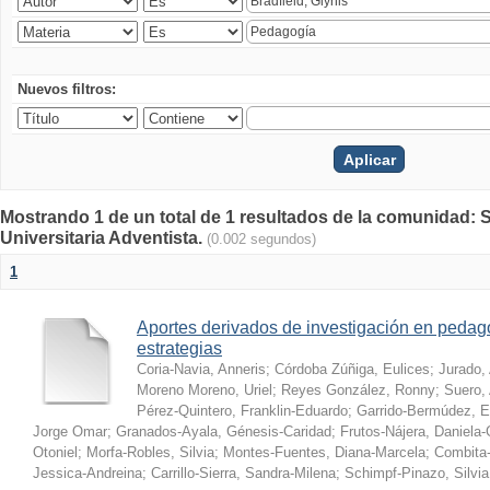
Nuevos filtros:
Mostrando 1 de un total de 1 resultados de la comunidad: S
Universitaria Adventista.
(0.002 segundos)
1
Aportes derivados de investigación en pedag
estrategias
Coria-Navia, Anneris
;
Córdoba Zúñiga, Eulices
;
Jurado,
Moreno Moreno, Uriel
;
Reyes González, Ronny
;
Suero, 
Pérez-Quintero, Franklin-Eduardo
;
Garrido-Bermúdez, 
Jorge Omar
;
Granados-Ayala, Génesis-Caridad
;
Frutos-Nájera, Daniela
Otoniel
;
Morfa-Robles, Silvia
;
Montes-Fuentes, Diana-Marcela
;
Combita-
Jessica-Andreina
;
Carrillo-Sierra, Sandra-Milena
;
Schimpf-Pinazo, Silvia 