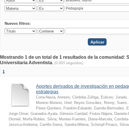
Nuevos filtros:
Mostrando 1 de un total de 1 resultados de la comunidad: S
Universitaria Adventista.
(0.003 segundos)
1
Aportes derivados de investigación en pedag
estrategias
Coria-Navia, Anneris
;
Córdoba Zúñiga, Eulices
;
Jurado,
Moreno Moreno, Uriel
;
Reyes González, Ronny
;
Suero, 
Pérez-Quintero, Franklin-Eduardo
;
Garrido-Bermúdez, 
Jorge Omar
;
Granados-Ayala, Génesis-Caridad
;
Frutos-Nájera, Daniela
Otoniel
;
Morfa-Robles, Silvia
;
Montes-Fuentes, Diana-Marcela
;
Combita-
Jessica-Andreina
;
Carrillo-Sierra, Sandra-Milena
;
Schimpf-Pinazo, Silvia 