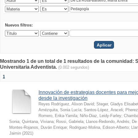
Nuevos filtros:
Mostrando 1 de un total de 1 resultados de la comunidad: S
Universitaria Adventista.
(0.002 segundos)
1
Innovación de estrategias docentes para mejo
desde la investigación
Reyes Rodríguez, Alixon David
;
Steger, Gladys Elisabe
Amézquita, Sonia Lucía
;
Santos-López, Araceli
;
Pherez
Romero, Erika-Yamila
;
Niño-Diaz, Leidy-Farley
;
Chamba-
Sonia
;
Quintana, Viviana
;
Rossi, Gabriela
;
Llanos-Redondo, Andrés
;
De 
Montes-Rojanos, Duván Enrique
;
Rodriguez-Molina, Edison-Alberto
;
Lla
Jaimin
(
2021
)