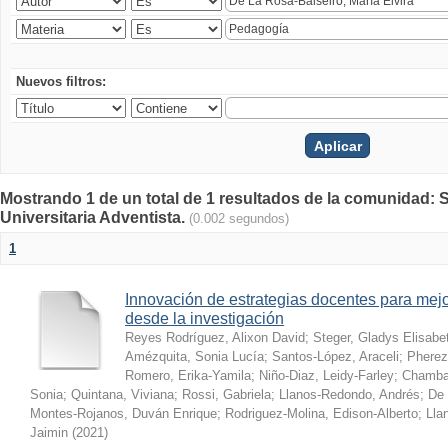
Nuevos filtros:
Mostrando 1 de un total de 1 resultados de la comunidad: S
Universitaria Adventista.
(0.002 segundos)
1
Innovación de estrategias docentes para mejo
desde la investigación
Reyes Rodríguez, Alixon David
;
Steger, Gladys Elisabe
Amézquita, Sonia Lucía
;
Santos-López, Araceli
;
Pherez
Romero, Erika-Yamila
;
Niño-Diaz, Leidy-Farley
;
Chamba-
Sonia
;
Quintana, Viviana
;
Rossi, Gabriela
;
Llanos-Redondo, Andrés
;
De 
Montes-Rojanos, Duván Enrique
;
Rodriguez-Molina, Edison-Alberto
;
Lla
Jaimin
(
2021
)