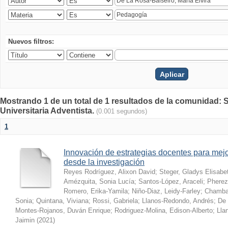
Nuevos filtros:
Mostrando 1 de un total de 1 resultados de la comunidad: S
Universitaria Adventista.
(0.001 segundos)
1
Innovación de estrategias docentes para mejo
desde la investigación
Reyes Rodríguez, Alixon David
;
Steger, Gladys Elisabe
Amézquita, Sonia Lucía
;
Santos-López, Araceli
;
Pherez
Romero, Erika-Yamila
;
Niño-Diaz, Leidy-Farley
;
Chamba-
Sonia
;
Quintana, Viviana
;
Rossi, Gabriela
;
Llanos-Redondo, Andrés
;
De 
Montes-Rojanos, Duván Enrique
;
Rodriguez-Molina, Edison-Alberto
;
Lla
Jaimin
(
2021
)