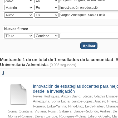
Nuevos filtros:
Mostrando 1 de un total de 1 resultados de la comunidad: S
Universitaria Adventista.
(0.003 segundos)
1
Innovación de estrategias docentes para mejo
desde la investigación
Reyes Rodríguez, Alixon David
;
Steger, Gladys Elisabe
Amézquita, Sonia Lucía
;
Santos-López, Araceli
;
Pherez
Romero, Erika-Yamila
;
Niño-Diaz, Leidy-Farley
;
Chamba-
Sonia
;
Quintana, Viviana
;
Rossi, Gabriela
;
Llanos-Redondo, Andrés
;
De 
Montes-Rojanos, Duván Enrique
;
Rodriguez-Molina, Edison-Alberto
;
Lla