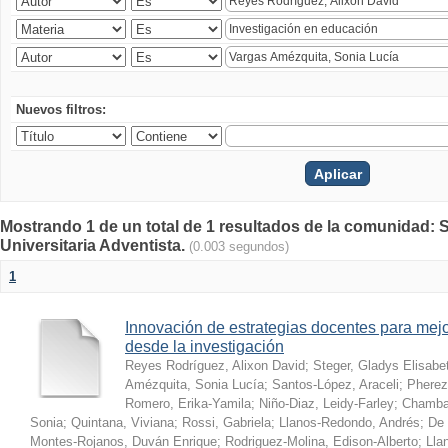
Nuevos filtros:
Mostrando 1 de un total de 1 resultados de la comunidad: S
Universitaria Adventista.
(0.003 segundos)
1
Innovación de estrategias docentes para mejo
desde la investigación
Reyes Rodríguez, Alixon David
;
Steger, Gladys Elisabe
Amézquita, Sonia Lucía
;
Santos-López, Araceli
;
Pherez
Romero, Erika-Yamila
;
Niño-Diaz, Leidy-Farley
;
Chamba-
Sonia
;
Quintana, Viviana
;
Rossi, Gabriela
;
Llanos-Redondo, Andrés
;
De 
Montes-Rojanos, Duván Enrique
;
Rodriguez-Molina, Edison-Alberto
;
Lla