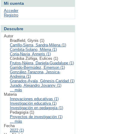
Mi cuenta
Acceder
Registro
Descubre
Autor
Bradfield, Glynis (1)
Carrillo-Sierra, Sandra-Milena (1)
Combita-Solano, Milena (1)
Coria-Navia, Anneris (1)
Córdoba Zúñiga, Eulices (1)
Frutos-Nájera, Daniela-Guadalupe (1)
Garrido-Bermúdez, Emerson (1)
González-Tarazona, Jessica-
Andreina (1)
Granados-Ayala, Génesis-Caridad (1)
Jurado, Alejandro Jovanny (1)
... más
Materia
Innovaciones educativas (1)
Investigación educativa (1)
Investigación en pedagogía (1)
Pedagogía (1)
Proyectos de investigación (1)
... más
Fecha
2022 (1)