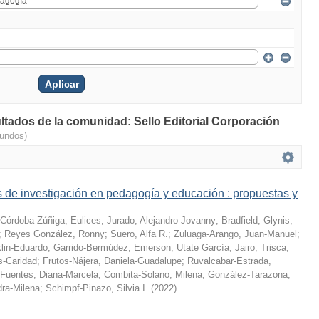
ultados de la comunidad: Sello Editorial Corporación
gundos)
 de investigación en pedagogía y educación : propuestas y
Córdoba Zúñiga, Eulices
;
Jurado, Alejandro Jovanny
;
Bradfield, Glynis
;
;
Reyes González, Ronny
;
Suero, Alfa R.
;
Zuluaga-Arango, Juan-Manuel
;
klin-Eduardo
;
Garrido-Bermúdez, Emerson
;
Utate García, Jairo
;
Trisca,
s-Caridad
;
Frutos-Nájera, Daniela-Guadalupe
;
Ruvalcabar-Estrada,
Fuentes, Diana-Marcela
;
Combita-Solano, Milena
;
González-Tarazona,
dra-Milena
;
Schimpf-Pinazo, Silvia I.
(
2022
)