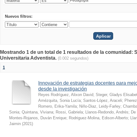
Nuevos filtros:
Mostrando 1 de un total de 1 resultados de la comunidad: S
Universitaria Adventista.
(0.002 segundos)
1
Innovación de estrategias docentes para mejo
desde la investigación
Reyes Rodríguez, Alixon David
;
Steger, Gladys Elisabe
Amézquita, Sonia Lucía
;
Santos-López, Araceli
;
Pherez
Romero, Erika-Yamila
;
Niño-Diaz, Leidy-Farley
;
Chamba-
Sonia
;
Quintana, Viviana
;
Rossi, Gabriela
;
Llanos-Redondo, Andrés
;
De 
Montes-Rojanos, Duván Enrique
;
Rodriguez-Molina, Edison-Alberto
;
Lla
Jaimin
(
2021
)