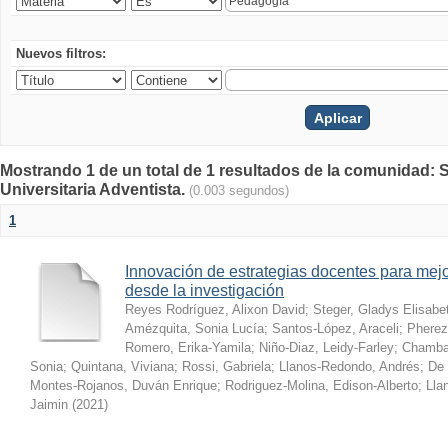
Nuevos filtros:
Mostrando 1 de un total de 1 resultados de la comunidad: S
Universitaria Adventista.
(0.003 segundos)
1
Innovación de estrategias docentes para mejo
desde la investigación
Reyes Rodríguez, Alixon David
;
Steger, Gladys Elisabe
Amézquita, Sonia Lucía
;
Santos-López, Araceli
;
Pherez
Romero, Erika-Yamila
;
Niño-Diaz, Leidy-Farley
;
Chamba-
Sonia
;
Quintana, Viviana
;
Rossi, Gabriela
;
Llanos-Redondo, Andrés
;
De 
Montes-Rojanos, Duván Enrique
;
Rodriguez-Molina, Edison-Alberto
;
Lla
Jaimin
(
2021
)