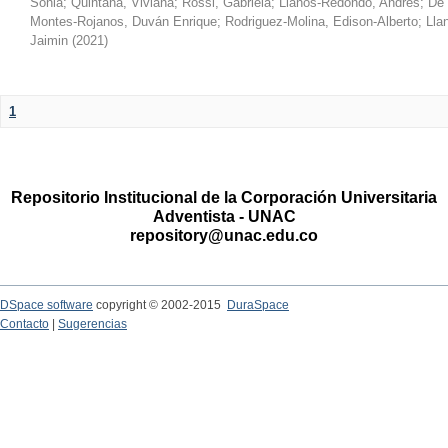
Sonia
;
Quintana, Viviana
;
Rossi, Gabriela
;
Llanos-Redondo, Andrés
;
De 
Montes-Rojanos, Duván Enrique
;
Rodriguez-Molina, Edison-Alberto
;
Lla
Jaimin
(
2021
)
1
Repositorio Institucional de la Corporación Universitaria
Adventista - UNAC
repository@unac.edu.co
DSpace software
copyright © 2002-2015
DuraSpace
Contacto
|
Sugerencias