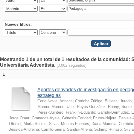
Nuevos filtros:
Mostrando 1 de un total de 1 resultados de la comunidad: S
Universitaria Adventista.
(0.002 segundos)
1
Aportes derivados de investigación en pedag
estrategias
Coria-Navia, Anneris
;
Córdoba Zúñiga, Eulices
;
Jurado,
Moreno Moreno, Uriel
;
Reyes González, Ronny
;
Suero, 
Pérez-Quintero, Franklin-Eduardo
;
Garrido-Bermúdez, 
Jorge Omar
;
Granados-Ayala, Génesis-Caridad
;
Frutos-Nájera, Daniela
Otoniel
;
Morfa-Robles, Silvia
;
Montes-Fuentes, Diana-Marcela
;
Combita-
Jessica-Andreina
;
Carrillo-Sierra, Sandra-Milena
;
Schimpf-Pinazo, Silvia 