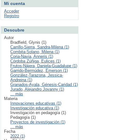
Mi cuenta
Acceder
Registro
Descubre
Autor
Bradfield, Glynis (1)
Carrillo-Sierra, Sandra-Milena (1)
Combita-Solano, Milena (1)
Coria-Navia, Anneris (1)
Córdoba Zúñiga, Eulices (1)
Frutos-Nájera, Daniela-Guadalupe (1)
Garrido-Bermúdez, Emerson (1)
González-Tarazona, Jessica-
Andreina (1)
Granados-Ayala, Génesis-Caridad (1)
Jurado, Alejandro Jovanny (1)
... más
Materia
Innovaciones educativas (1)
Investigación educativa (1)
Investigación en pedagogía (1)
Pedagogía (1)
Proyectos de investigación (1)
... más
Fecha
2022 (1)