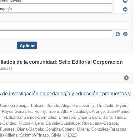
ultados de la comunidad: Sello Editorial Corporación
gundos)
 de investigación en pedagogía y educación : propuestas y
Córdoba Zúñiga, Eulices
;
Jurado, Alejandro Jovanny
;
Bradfield, Glynis
;
;
Reyes González, Ronny
;
Suero, Alfa R.
;
Zuluaga-Arango, Juan-Manuel
;
klin-Eduardo
;
Garrido-Bermúdez, Emerson
;
Utate García, Jairo
;
Trisca,
s-Caridad
;
Frutos-Nájera, Daniela-Guadalupe
;
Ruvalcabar-Estrada,
Fuentes, Diana-Marcela
;
Combita-Solano, Milena
;
González-Tarazona,
dra-Milena
;
Schimpf-Pinazo, Silvia I.
(
2022
)