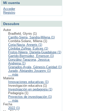
Mi cuenta
Acceder
Registro
Descubre
Autor
Bradfield, Glynis (1)
Carrillo-Sierra, Sandra-Milena (1)
Combita-Solano, Milena (1)
Coria-Navia, Anneris (1)
Córdoba Zúñiga, Eulices (1)
Frutos-Nájera, Daniela-Guadalupe (1)
Garrido-Bermúdez, Emerson (1)
González-Tarazona, Jessica-
Andreina (1)
Granados-Ayala, Génesis-Caridad (1)
Jurado, Alejandro Jovanny (1)
... más
Materia
Innovaciones educativas (1)
Investigación educativa (1)
Investigación en pedagogía (1)
Pedagogía (1)
Proyectos de investigación (1)
... más
Fecha
2022 (1)