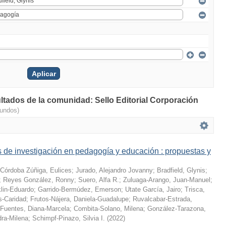
ultados de la comunidad: Sello Editorial Corporación
gundos)
 de investigación en pedagogía y educación : propuestas y
Córdoba Zúñiga, Eulices
;
Jurado, Alejandro Jovanny
;
Bradfield, Glynis
;
;
Reyes González, Ronny
;
Suero, Alfa R.
;
Zuluaga-Arango, Juan-Manuel
;
klin-Eduardo
;
Garrido-Bermúdez, Emerson
;
Utate García, Jairo
;
Trisca,
s-Caridad
;
Frutos-Nájera, Daniela-Guadalupe
;
Ruvalcabar-Estrada,
Fuentes, Diana-Marcela
;
Combita-Solano, Milena
;
González-Tarazona,
dra-Milena
;
Schimpf-Pinazo, Silvia I.
(
2022
)