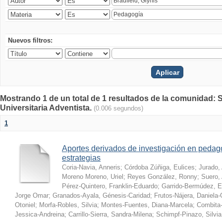
Nuevos filtros:
Mostrando 1 de un total de 1 resultados de la comunidad: S
Universitaria Adventista.
(0.006 segundos)
1
Aportes derivados de investigación en pedag
estrategias
Coria-Navia, Anneris
;
Córdoba Zúñiga, Eulices
;
Jurado,
Moreno Moreno, Uriel
;
Reyes González, Ronny
;
Suero, 
Pérez-Quintero, Franklin-Eduardo
;
Garrido-Bermúdez, 
Jorge Omar
;
Granados-Ayala, Génesis-Caridad
;
Frutos-Nájera, Daniela
Otoniel
;
Morfa-Robles, Silvia
;
Montes-Fuentes, Diana-Marcela
;
Combita-
Jessica-Andreina
;
Carrillo-Sierra, Sandra-Milena
;
Schimpf-Pinazo, Silvia 