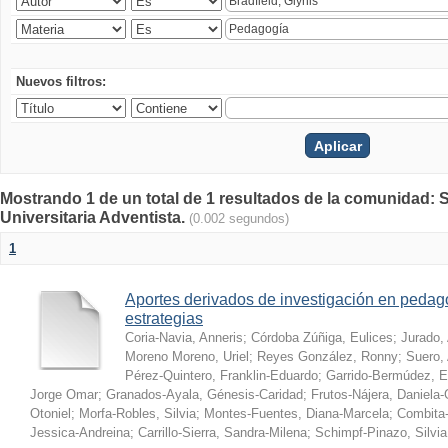
Nuevos filtros:
Mostrando 1 de un total de 1 resultados de la comunidad: S
Universitaria Adventista.
(0.002 segundos)
1
Aportes derivados de investigación en pedag
estrategias
Coria-Navia, Anneris
;
Córdoba Zúñiga, Eulices
;
Jurado,
Moreno Moreno, Uriel
;
Reyes González, Ronny
;
Suero, 
Pérez-Quintero, Franklin-Eduardo
;
Garrido-Bermúdez, 
Jorge Omar
;
Granados-Ayala, Génesis-Caridad
;
Frutos-Nájera, Daniela
Otoniel
;
Morfa-Robles, Silvia
;
Montes-Fuentes, Diana-Marcela
;
Combita-
Jessica-Andreina
;
Carrillo-Sierra, Sandra-Milena
;
Schimpf-Pinazo, Silvia 