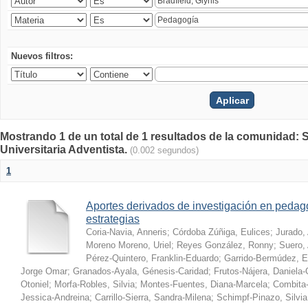
Nuevos filtros:
Mostrando 1 de un total de 1 resultados de la comunidad: S
Universitaria Adventista.
(0.002 segundos)
1
Aportes derivados de investigación en pedag
estrategias
Coria-Navia, Anneris
;
Córdoba Zúñiga, Eulices
;
Jurado,
Moreno Moreno, Uriel
;
Reyes González, Ronny
;
Suero, 
Pérez-Quintero, Franklin-Eduardo
;
Garrido-Bermúdez, 
Jorge Omar
;
Granados-Ayala, Génesis-Caridad
;
Frutos-Nájera, Daniela
Otoniel
;
Morfa-Robles, Silvia
;
Montes-Fuentes, Diana-Marcela
;
Combita-
Jessica-Andreina
;
Carrillo-Sierra, Sandra-Milena
;
Schimpf-Pinazo, Silvia 