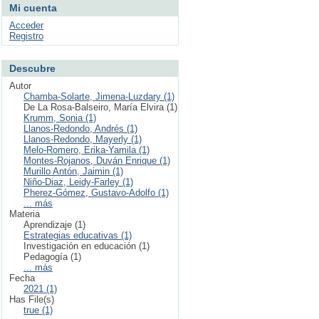
Mi cuenta
Acceder
Registro
Descubre
Autor
Chamba-Solarte, Jimena-Luzdary (1)
De La Rosa-Balseiro, María Elvira (1)
Krumm, Sonia (1)
Llanos-Redondo, Andrés (1)
Llanos-Redondo, Mayerly (1)
Melo-Romero, Erika-Yamila (1)
Montes-Rojanos, Duván Enrique (1)
Murillo Antón, Jaimin (1)
Niño-Diaz, Leidy-Farley (1)
Pherez-Gómez, Gustavo-Adolfo (1)
... más
Materia
Aprendizaje (1)
Estrategias educativas (1)
Investigación en educación (1)
Pedagogía (1)
... más
Fecha
2021 (1)
Has File(s)
true (1)