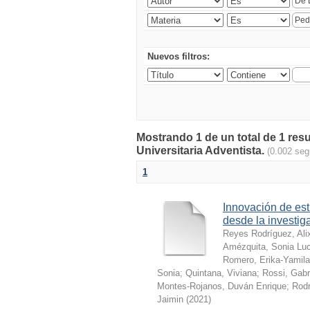
Nuevos filtros:
Mostrando 1 de un total de 1 res
Universitaria Adventista.
(0.002 se
1
Innovación de est
desde la investig
Reyes Rodríguez, Ali
Amézquita, Sonia Lu
Romero, Erika-Yamila
Sonia
;
Quintana, Viviana
;
Rossi, Gabr
Montes-Rojanos, Duván Enrique
;
Rodr
Jaimin
(
2021
)