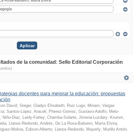
ultados de la comunidad: Sello Editorial Corporación
gundos)
rategias docentes para mejorar la educación: propuestas
ación
xon David
;
Steger, Gladys Elisabeth
;
Ruiz Lugo, Miriam
;
Vargas
cía
;
Santos-López, Araceli
;
Pherez-Gómez, Gustavo-Adolfo
;
Melo-
;
Niño-Diaz, Leidy-Farley
;
Chamba-Solarte, Jimena-Luzdary
;
Krumm,
iela
;
Llanos-Redondo, Andrés
;
De La Rosa-Balseiro, María Elvira
;
iguez-Molina, Edison-Alberto
;
Llanos-Redondo, Mayerly
;
Murillo Antón,