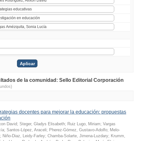
ultados de la comunidad: Sello Editorial Corporación
gundos)
rategias docentes para mejorar la educación: propuestas
ación
xon David
;
Steger, Gladys Elisabeth
;
Ruiz Lugo, Miriam
;
Vargas
cía
;
Santos-López, Araceli
;
Pherez-Gómez, Gustavo-Adolfo
;
Melo-
;
Niño-Diaz, Leidy-Farley
;
Chamba-Solarte, Jimena-Luzdary
;
Krumm,