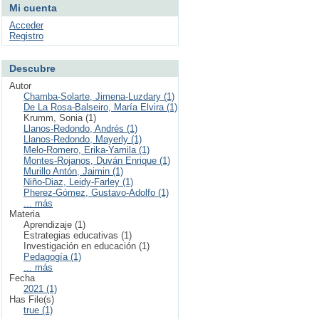
Mi cuenta
Acceder
Registro
Descubre
Autor
Chamba-Solarte, Jimena-Luzdary (1)
De La Rosa-Balseiro, María Elvira (1)
Krumm, Sonia (1)
Llanos-Redondo, Andrés (1)
Llanos-Redondo, Mayerly (1)
Melo-Romero, Erika-Yamila (1)
Montes-Rojanos, Duván Enrique (1)
Murillo Antón, Jaimin (1)
Niño-Diaz, Leidy-Farley (1)
Pherez-Gómez, Gustavo-Adolfo (1)
... más
Materia
Aprendizaje (1)
Estrategias educativas (1)
Investigación en educación (1)
Pedagogía (1)
... más
Fecha
2021 (1)
Has File(s)
true (1)