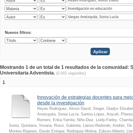
Nuevos filtros:
Mostrando 1 de un total de 1 resultados de la comunidad: S
Universitaria Adventista.
(0.002 segundos)
1
Innovación de estrategias docentes para mejo
desde la investigación
Reyes Rodríguez, Alixon David
;
Steger, Gladys Elisabe
Amézquita, Sonia Lucía
;
Santos-López, Araceli
;
Pherez
Romero, Erika-Yamila
;
Niño-Diaz, Leidy-Farley
;
Chamba-
Sonia
;
Quintana, Viviana
;
Rossi, Gabriela
;
Llanos-Redondo, Andrés
;
De 
Montes-Rojanos, Duván Enrique
;
Rodriguez-Molina, Edison-Alberto
;
Lla