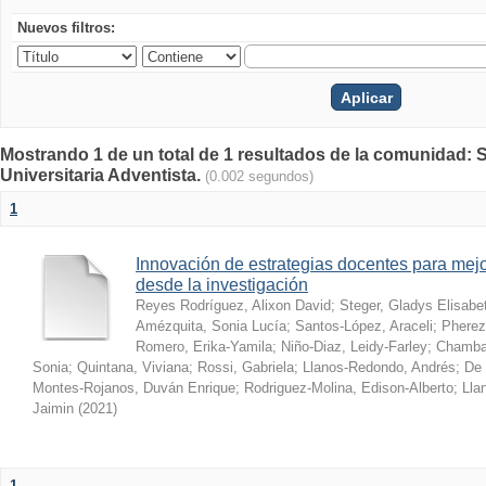
Nuevos filtros:
Mostrando 1 de un total de 1 resultados de la comunidad: S
Universitaria Adventista.
(0.002 segundos)
1
Innovación de estrategias docentes para mejo
desde la investigación
Reyes Rodríguez, Alixon David
;
Steger, Gladys Elisabe
Amézquita, Sonia Lucía
;
Santos-López, Araceli
;
Pherez
Romero, Erika-Yamila
;
Niño-Diaz, Leidy-Farley
;
Chamba-
Sonia
;
Quintana, Viviana
;
Rossi, Gabriela
;
Llanos-Redondo, Andrés
;
De 
Montes-Rojanos, Duván Enrique
;
Rodriguez-Molina, Edison-Alberto
;
Lla
Jaimin
(
2021
)
1