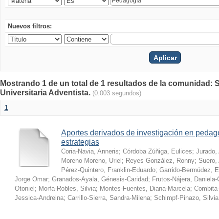
Nuevos filtros:
Mostrando 1 de un total de 1 resultados de la comunidad: S
Universitaria Adventista.
(0.003 segundos)
1
Aportes derivados de investigación en pedag
estrategias
Coria-Navia, Anneris
;
Córdoba Zúñiga, Eulices
;
Jurado,
Moreno Moreno, Uriel
;
Reyes González, Ronny
;
Suero, 
Pérez-Quintero, Franklin-Eduardo
;
Garrido-Bermúdez, 
Jorge Omar
;
Granados-Ayala, Génesis-Caridad
;
Frutos-Nájera, Daniela
Otoniel
;
Morfa-Robles, Silvia
;
Montes-Fuentes, Diana-Marcela
;
Combita-
Jessica-Andreina
;
Carrillo-Sierra, Sandra-Milena
;
Schimpf-Pinazo, Silvia 