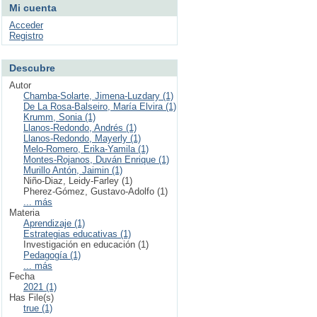
Mi cuenta
Acceder
Registro
Descubre
Autor
Chamba-Solarte, Jimena-Luzdary (1)
De La Rosa-Balseiro, María Elvira (1)
Krumm, Sonia (1)
Llanos-Redondo, Andrés (1)
Llanos-Redondo, Mayerly (1)
Melo-Romero, Erika-Yamila (1)
Montes-Rojanos, Duván Enrique (1)
Murillo Antón, Jaimin (1)
Niño-Diaz, Leidy-Farley (1)
Pherez-Gómez, Gustavo-Adolfo (1)
... más
Materia
Aprendizaje (1)
Estrategias educativas (1)
Investigación en educación (1)
Pedagogía (1)
... más
Fecha
2021 (1)
Has File(s)
true (1)