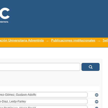
ación Universitaria Adventista
→
Publicaciones institucionales
→
Sel