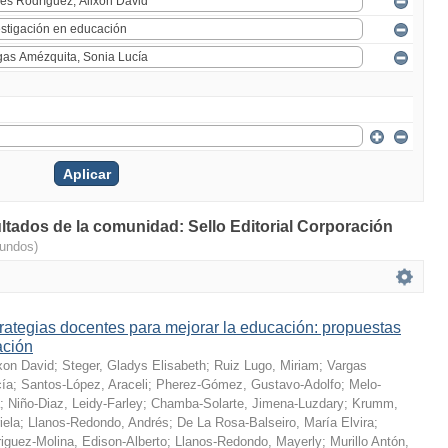
ultados de la comunidad: Sello Editorial Corporación
gundos)
rategias docentes para mejorar la educación: propuestas
ación
xon David
;
Steger, Gladys Elisabeth
;
Ruiz Lugo, Miriam
;
Vargas
cía
;
Santos-López, Araceli
;
Pherez-Gómez, Gustavo-Adolfo
;
Melo-
;
Niño-Diaz, Leidy-Farley
;
Chamba-Solarte, Jimena-Luzdary
;
Krumm,
iela
;
Llanos-Redondo, Andrés
;
De La Rosa-Balseiro, María Elvira
;
iguez-Molina, Edison-Alberto
;
Llanos-Redondo, Mayerly
;
Murillo Antón,