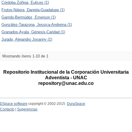
Córdoba Zúñiga, Eulices (1)
Frutos-Nájera, Daniela-Guadalupe (1)
Garrido-Bermúdez, Emerson (1)
González-Tarazona, Jessica-Andreina (1)
Granados-Ayala, Génesis-Caridad (1)
Jurado, Alejandro Jovanny (1)
Mostrando ítems 1-10 de 1
Repositorio Institucional de la Corporación Universitaria
Adventista - UNAC
repository@unac.edu.co
DSpace software
copyright © 2002-2015
DuraSpace
Contacto
|
Sugerencias