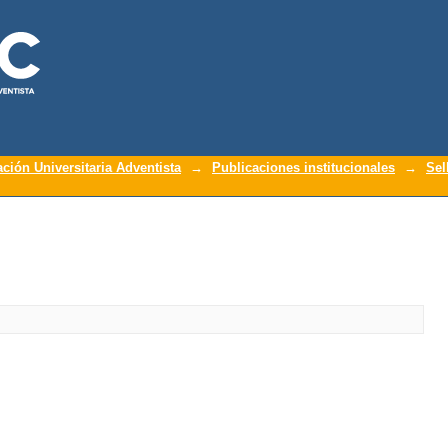
ación Universitaria Adventista
→
Publicaciones institucionales
→
Sel