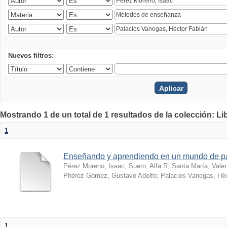
Nuevos filtros:
Mostrando 1 de un total de 1 resultados de la colección: Li
1
Enseñando y aprendiendo en un mundo de 
Pérez Moreno, Isaac
;
Suero, Alfa R
;
Santa María, Vale
Phérez Gómez, Gustavo Adolfo
;
Palacios Vanegas, Héc
1