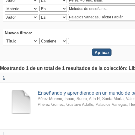
Nuevos filtros:
Mostrando 1 de un total de 1 resultados de la colección: Li
1
Enseñando y aprendiendo en un mundo de 
Pérez Moreno, Isaac
;
Suero, Alfa R
;
Santa María, Vale
Phérez Gómez, Gustavo Adolfo
;
Palacios Vanegas, Héc
1