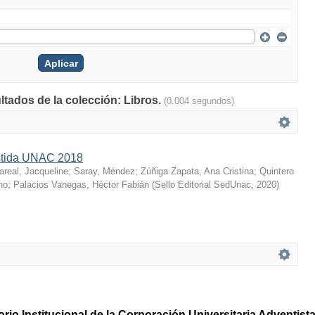
ltados de la colección: Libros.
(0.004 segundos)
istida UNAC 2018
lareal, Jacqueline
;
Saray, Méndez
;
Zúñiga Zapata, Ana Cristina
;
Quintero
no
;
Palacios Vanegas, Héctor Fabián
(
Sello Editorial SedUnac
,
2020
)
rio Institucional de la Corporación Universitaria Adventis