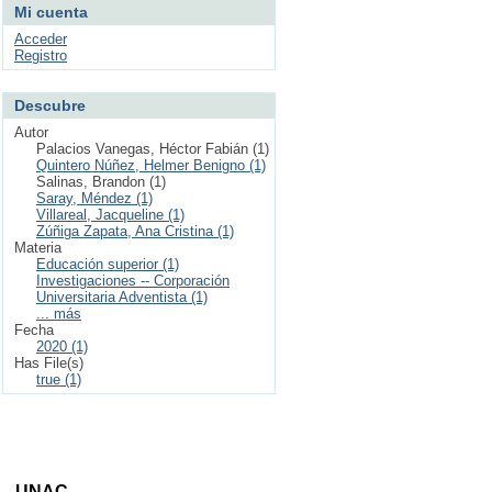
Mi cuenta
Acceder
Registro
Descubre
Autor
Palacios Vanegas, Héctor Fabián (1)
Quintero Núñez, Helmer Benigno (1)
Salinas, Brandon (1)
Saray, Méndez (1)
Villareal, Jacqueline (1)
Zúñiga Zapata, Ana Cristina (1)
Materia
Educación superior (1)
Investigaciones -- Corporación
Universitaria Adventista (1)
... más
Fecha
2020 (1)
Has File(s)
true (1)
ta - UNAC