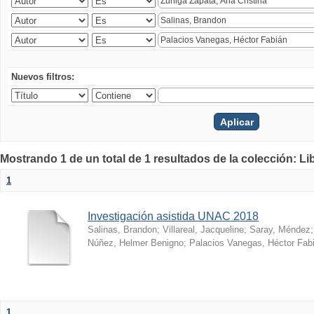
Nuevos filtros:
Mostrando 1 de un total de 1 resultados de la colección: Li
1
Investigación asistida UNAC 2018
Salinas, Brandon
;
Villareal, Jacqueline
;
Saray, Méndez
Núñez, Helmer Benigno
;
Palacios Vanegas, Héctor Fab
1