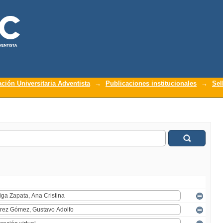
ación Universitaria Adventista
→
Publicaciones institucionales
→
Sel