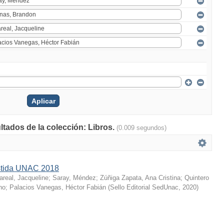
ltados de la colección: Libros.
(0.009 segundos)
istida UNAC 2018
lareal, Jacqueline
;
Saray, Méndez
;
Zúñiga Zapata, Ana Cristina
;
Quintero
no
;
Palacios Vanegas, Héctor Fabián
(
Sello Editorial SedUnac
,
2020
)