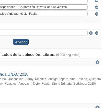
ltados de la colección: Libros.
(0.008 segundos)
istida UNAC 2018
lareal, Jacqueline
;
Saray, Méndez
;
Zúñiga Zapata, Ana Cristina
;
Quintero
no
;
Palacios Vanegas, Héctor Fabián
(
Sello Editorial SedUnac
,
2020
)