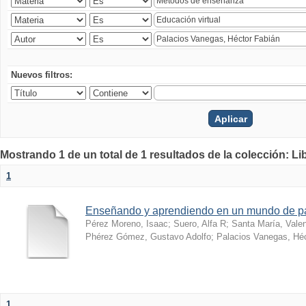
Nuevos filtros:
Mostrando 1 de un total de 1 resultados de la colección: Li
1
Enseñando y aprendiendo en un mundo de 
Pérez Moreno, Isaac
;
Suero, Alfa R
;
Santa María, Vale
Phérez Gómez, Gustavo Adolfo
;
Palacios Vanegas, Héc
1