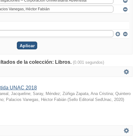
ltados de la colección: Libros.
(0.001 segundos)
istida UNAC 2018
lareal, Jacqueline
;
Saray, Méndez
;
Zúñiga Zapata, Ana Cristina
;
Quintero
no
;
Palacios Vanegas, Héctor Fabián
(
Sello Editorial SedUnac
,
2020
)