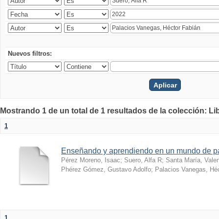
Nuevos filtros:
Mostrando 1 de un total de 1 resultados de la colección: Li
1
Enseñando y aprendiendo en un mundo de 
Pérez Moreno, Isaac
;
Suero, Alfa R
;
Santa María, Vale
Phérez Gómez, Gustavo Adolfo
;
Palacios Vanegas, Héc
1