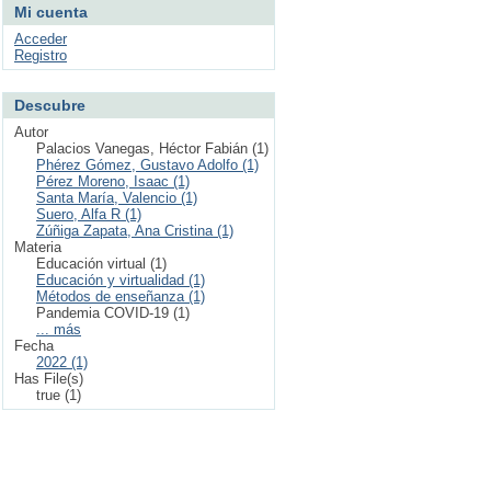
Mi cuenta
Acceder
Registro
Descubre
Autor
Palacios Vanegas, Héctor Fabián (1)
Phérez Gómez, Gustavo Adolfo (1)
Pérez Moreno, Isaac (1)
Santa María, Valencio (1)
Suero, Alfa R (1)
Zúñiga Zapata, Ana Cristina (1)
Materia
Educación virtual (1)
Educación y virtualidad (1)
Métodos de enseñanza (1)
Pandemia COVID-19 (1)
... más
Fecha
2022 (1)
Has File(s)
true (1)