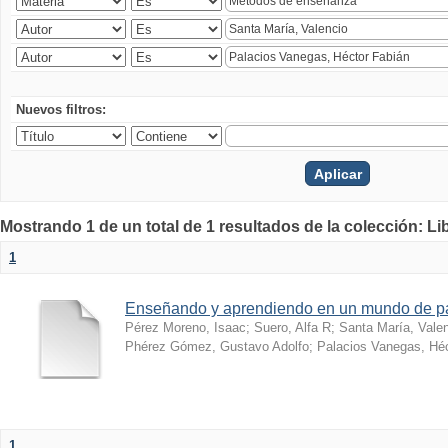
Nuevos filtros:
Mostrando 1 de un total de 1 resultados de la colección: Li
1
Enseñando y aprendiendo en un mundo de 
Pérez Moreno, Isaac
;
Suero, Alfa R
;
Santa María, Vale
Phérez Gómez, Gustavo Adolfo
;
Palacios Vanegas, Héc
1