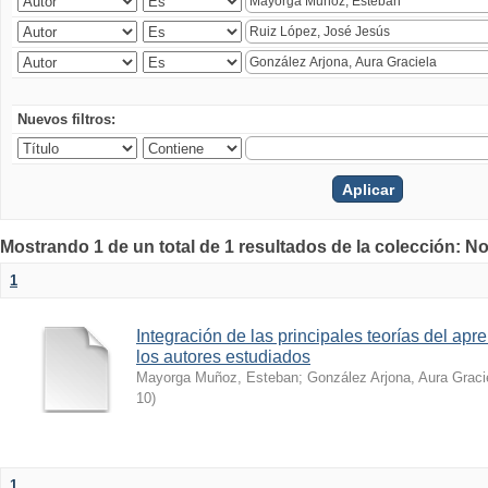
Nuevos filtros:
Mostrando 1 de un total de 1 resultados de la colección: No
1
Integración de las principales teorías del apren
los autores estudiados
Mayorga Muñoz, Esteban
;
González Arjona, Aura Graci
10
)
1