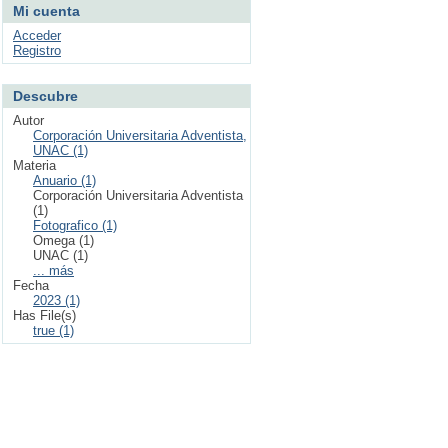
Mi cuenta
Acceder
Registro
Descubre
Autor
Corporación Universitaria Adventista,
UNAC (1)
Materia
Anuario (1)
Corporación Universitaria Adventista
(1)
Fotografico (1)
Omega (1)
UNAC (1)
... más
Fecha
2023 (1)
Has File(s)
true (1)