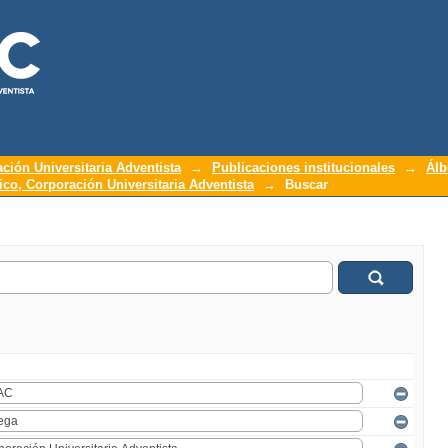
ación Universitaria Adventista
→
Publicaciones institucionales
→
Álb
o, Corporación Universitaria Adventista
→
Buscar