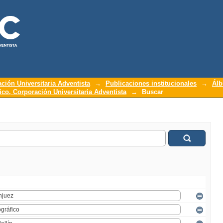
ación Universitaria Adventista
→
Publicaciones institucionales
→
Álb
o, Corporación Universitaria Adventista
→
Buscar